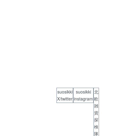
suosikki
suosikki
北
X/twitter
instagram
欧
雑
貨
R
探
検
隊