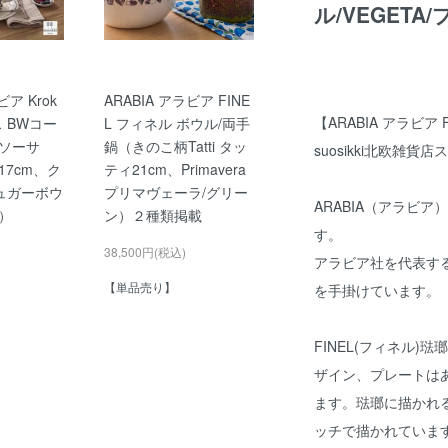
ル/VEGETA
ビア Krok
ARABIA アラビア FINE
【ARABIA アラビア
ス BWコー
L フィネル ボウル/両手
ソーサ
鍋（きのこ柄Tatti タッ
suosikki北欧雑貨
7cm、ク
ティ21cm、Primavera
ュガーボウ
プリマヴェーラ/グリー
ARABIA（アラビア）
）
ン）２種類掲載
す。
38,500円(税込)
アラビア社を代表す
【単品売り】
を手掛けています。
FINEL(フィネル)
ザイン、プレートは
ます。琺瑯に描かれ
ッチで描かれていま