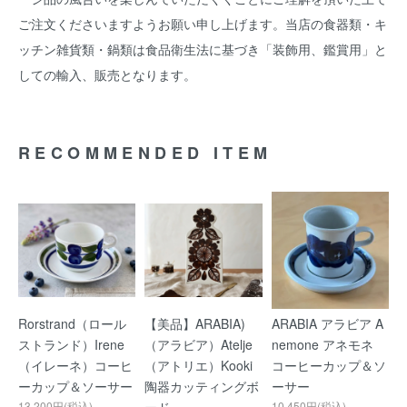
ご注文くださいますようお願い申し上げます。当店の食器類・キ
ッチン雑貨類・鍋類は食品衛生法に基づき「装飾用、鑑賞用」と
しての輸入、販売となります。
RECOMMENDED ITEM
Rorstrand（ロール
【美品】ARABIA)
ARABIA アラビア A
ストランド）Irene
（アラビア）Atelje
nemone アネモネ
（イレーネ）コーヒ
（アトリエ）Kooki
コーヒーカップ＆ソ
ーカップ＆ソーサー
陶器カッティングボ
ーサー
13,200円(税込)
10,450円(税込)