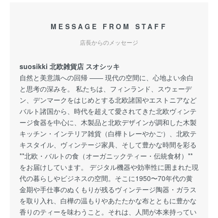
MESSAGE FROM STAFF
店長からのメッセージ
suosikki 北欧雑貨店 スオシッキ
自然と美意識への回帰 —— 現代の空間に、心地よい余白
と思考の深みを。 私たちは、フィンランド、スウェーデ
ン、デンマークをはじめとする北欧諸国やエストニアなど
バルト諸国から、時代を超えて愛されてきた北欧ヴィンテ
ージ食器を中心に、木製品と北欧デザインが調和した木製
キッチン・インテリア雑貨（白樺トレーやかご）、北欧テ
キスタイル、ヴィンテージ家具、そして豊かな時間を彩る
**北欧・バルトの食（オーガニックティー・伝統食材）**
をお届けしています。 デジタル機器や効率性に囲まれた現
代の暮らしやビジネスの空間。そこに1950〜70年代の黄
金期や手仕事のぬくもりが残るヴィンテージ陶器・ガラス
を取り入れ、白樺の温もりやあたたかな布とともに豊かな
香りのティーを味わうこと。それは、人間が本来持ってい