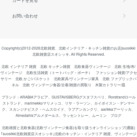
お問い合わせ
Copyright(c)2012-2026
北欧雑貨、北欧インテリア・キッチン雑貨のお店|suosikki
北欧雑貨店スオシッキ.
All Rights Reserved.
北欧 インテリア 雑貨
北欧 キッチン雑貨
北欧食器ヴィンテージ
北欧 生地/布/
ヴィンテージ
北欧生活雑貨（トートバッグ・ポーチ）
ファッション雑貨/アクセ
サリー
北欧 かご/バスケット
北欧家具/ヴィンテージ家具
北欧 ファブリックパ
ネル
北欧 ヴィンテージ食器/古着/雑貨の買取り
木製カトラリー/皿
ブランド：
ARABIAアラビア
、
GUSTAVSBERGグスタフスベリ
、
Rorstrandロール
ストランド
、
marimekkoマリメッコ
、
リサ・ラーソン
、
カイボイスン・デンマー
ク
、
スカンジナビスク・ヘムスロイド
、
ラプアンカンクリ
、
aarikkaアーリッカ
、
Almedahlsアルメダールス
、
ラッセントレー
、
ムーミン
ブログ
北欧雑貨と北欧食器(北欧ヴィンテージ食器)を取り扱うオンラインショップ(通販)
｢suosikki北欧雑貨店スオシッキ｣北欧のキッチン・インテリア 雑貨、ヴィンテージ