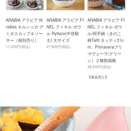
ARABIA アラビア Ki
ARABIA アラビア FI
ARABIA アラビア FI
rsikka キルシッカ デ
NEL フィネル ボウ
NEL フィネル ボウ
ミタスカップ＆ソー
ル Ryttare(中世騎
ル/両手鍋（きのこ
サー（個別売り）
士) 大サイズ
柄Tatti タッティ21c
11,000円(税込)
27,500円(税込)
m、Primaveraプリ
マヴェーラ/グリー
ン）２種類掲載
38,500円(税込)
【単品売り】