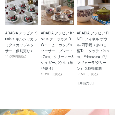
ARABIA アラビア Ki
ARABIA アラビア Kr
ARABIA アラビア FI
rsikka キルシッカ デ
okus クロッカス B
NEL フィネル ボウ
ミタスカップ＆ソー
Wコーヒーカップ＆
ル/両手鍋（きのこ
サー（個別売り）
ソーサー、プレート
柄Tatti タッティ21c
11,000円(税込)
17cm、クリーマー&
m、Primaveraプリ
シュガーボウル（単
マヴェーラ/グリー
品売り）
ン）２種類掲載
13,200円(税込)
38,500円(税込)
【単品売り】