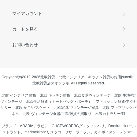
マイアカウント
カートを見る
お問い合わせ
Copyright(c)2012-2026
北欧雑貨、北欧インテリア・キッチン雑貨のお店|suosikki
北欧雑貨店スオシッキ.
All Rights Reserved.
北欧 インテリア 雑貨
北欧 キッチン雑貨
北欧食器ヴィンテージ
北欧 生地/布/
ヴィンテージ
北欧生活雑貨（トートバッグ・ポーチ）
ファッション雑貨/アクセ
サリー
北欧 かご/バスケット
北欧家具/ヴィンテージ家具
北欧 ファブリックパ
ネル
北欧 ヴィンテージ食器/古着/雑貨の買取り
木製カトラリー/皿
ブランド：
ARABIAアラビア
、
GUSTAVSBERGグスタフスベリ
、
Rorstrandロール
ストランド
、
marimekkoマリメッコ
、
リサ・ラーソン
、
カイボイスン・デンマー