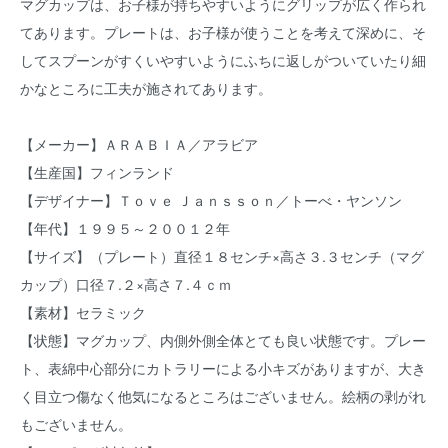
マグカップは、お子様が持ちやすいようにグリップが広く作られ
てあります。プレートは、お子様が使うことを考えて深めに、そ
してスプーンがすくいやすいようにふちに返しがついていたり細
かなところに工夫が施されてあります。
【メーカー】ＡＲＡＢＩＡ／アラビア
【生産国】フィンランド
【デザイナー】Ｔｏｖｅ Ｊａｎｓｓｏｎ／トーべ・ヤンソン
【年代】１９９５～２００１２年
【サイズ】（プレート）直径１８センチ×高さ３.３センチ（マグ
カップ）口径７.２×高さ７.４ｃｍ
【素材】セラミック
【状態】マグカップ、内側外側全体とても良い状態です。プレー
ト、表綿中心部分にカトラリーによる小キズがありますが、大き
く目立つ傷なく他気になるところはございません。絵柄の剥がれ
もございません。