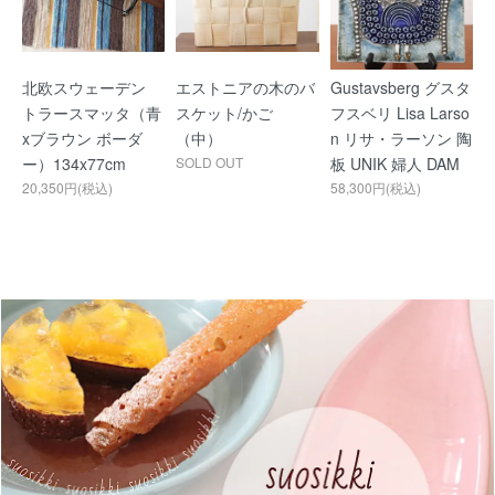
北欧スウェーデン
エストニアの木のバ
Gustavsberg グスタ
トラースマッタ（青
スケット/かご
フスベリ Lisa Larso
xブラウン ボーダ
（中）
n リサ・ラーソン 陶
ー）134x77cm
SOLD OUT
板 UNIK 婦人 DAM
20,350円(税込)
58,300円(税込)