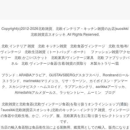
Copyright(c)2012-2026
北欧雑貨、北欧インテリア・キッチン雑貨のお店|suosikki
北欧雑貨店スオシッキ.
All Rights Reserved.
北欧 インテリア 雑貨
北欧 キッチン雑貨
北欧食器ヴィンテージ
北欧 生地/布/
ヴィンテージ
北欧生活雑貨（トートバッグ・ポーチ）
ファッション雑貨/アクセ
サリー
北欧 かご/バスケット
北欧家具/ヴィンテージ家具
北欧 ファブリックパ
ネル
北欧 ヴィンテージ食器/古着/雑貨の買取り
木製カトラリー/皿
ブランド：
ARABIAアラビア
、
GUSTAVSBERGグスタフスベリ
、
Rorstrandロール
ストランド
、
marimekkoマリメッコ
、
リサ・ラーソン
、
カイボイスン・デンマー
ク
、
スカンジナビスク・ヘムスロイド
、
ラプアンカンクリ
、
aarikkaアーリッカ
、
Almedahlsアルメダールス
、
ラッセントレー
、
ムーミン
ブログ
北欧雑貨と北欧食器(北欧ヴィンテージ食器)を取り扱うオンラインショップ(通販)
｢suosikki北欧雑貨店スオシッキ｣北欧のキッチン・インテリア 雑貨、ヴィンテージ
の食器や北欧生地、かご、バッグ、服、北欧家具を主に取り扱うセレクトショップ
です。
当店の輸入食器類は食品衛生法による装飾用、鑑賞用としての輸入、販売になりま