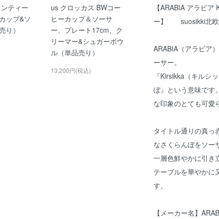
【ARABIA アラビア
j(マンティー
us クロッカス BWコー
カップ&ソ
ヒーカップ＆ソーサ
ー】 suosikki
売り）
ー、プレート17cm、ク
リーマー&シュガーボウ
ARABIA（アラビア
ル（単品売り）
ーサー。
13,200円(税込)
『Kirsikka（キ
ぼ』という意味です
な印象のとても可愛
タイトル通りの真っ
なさくらんぼをソー
一層色鮮やかに引き
テーブルを華やかに
す。
【メーカー名】ARAB