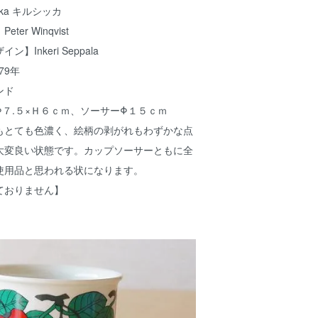
kka キルシッカ
er Winqvist
Inkeri Seppala
79年
ンド
７.５×Ｈ６ｃｍ、ソーサーΦ１５ｃｍ
もとても色濃く、絵柄の剥がれもわずかな点
大変良い状態です。カップソーサーともに全
使用品と思われる状になります。
ておりません】