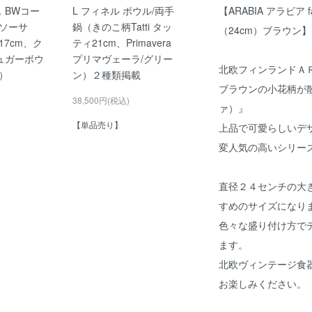
【ARABIA アラビア
ス BWコー
L フィネル ボウル/両手
ソーサ
鍋（きのこ柄Tatti タッ
（24cm）ブラウン】
7cm、ク
ティ21cm、Primavera
ュガーボウ
プリマヴェーラ/グリー
北欧フィンランドＡ
）
ン）２種類掲載
ブラウンの小花柄が
38,500円(税込)
ァ）』
【単品売り】
上品で可愛らしいデ
変人気の高いシリー
直径２４センチの大
すめのサイズになり
色々な盛り付け方で
ます。
北欧ヴィンテージ食
お楽しみください。