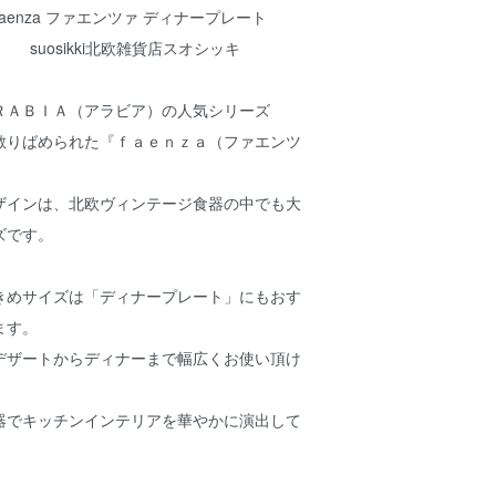
 faenza ファエンツァ ディナープレート
 suosikki北欧雑貨店スオシッキ
ＲＡＢＩＡ（アラビア）の人気シリーズ
散りばめられた『ｆａｅｎｚａ（ファエンツ
ザインは、北欧ヴィンテージ食器の中でも大
ズです。
きめサイズは「ディナープレート」にもおす
ます。
デザートからディナーまで幅広くお使い頂け
器でキッチンインテリアを華やかに演出して