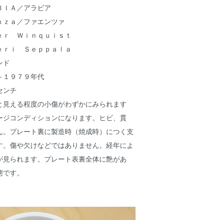
ＢＩＡ／アラビア
ｎｚａ／ファエンツァ
ｅｒ Ｗｉｎｑｕｉｓｔ
ｅｒｉ Ｓｅｐｐａｌａ
ンド
～１９７９年代
センチ
と見える程度の小傷がわずかにみられます
ージコンディションになります。ヒビ、貫
ん。プレート裏に製造時（焼成時）につく支
す。傷や欠けなどではありません。経年によ
が見られます。プレート表裏全体に艶があ
態です。