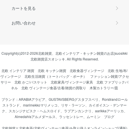
カートを見る
お問い合わせ
Copyright(c)2012-2026
北欧雑貨、北欧インテリア・キッチン雑貨のお店|suosikki
北欧雑貨店スオシッキ.
All Rights Reserved.
北欧 インテリア 雑貨
北欧 キッチン雑貨
北欧食器ヴィンテージ
北欧 生地/布/
ヴィンテージ
北欧生活雑貨（トートバッグ・ポーチ）
ファッション雑貨/アクセ
サリー
北欧 かご/バスケット
北欧家具/ヴィンテージ家具
北欧 ファブリックパ
ネル
北欧 ヴィンテージ食器/古着/雑貨の買取り
木製カトラリー/皿
ブランド：
ARABIAアラビア
、
GUSTAVSBERGグスタフスベリ
、
Rorstrandロール
ストランド
、
marimekkoマリメッコ
、
リサ・ラーソン
、
カイボイスン・デンマー
ク
、
スカンジナビスク・ヘムスロイド
、
ラプアンカンクリ
、
aarikkaアーリッカ
、
Almedahlsアルメダールス
、
ラッセントレー
、
ムーミン
ブログ
北欧雑貨と北欧食器(北欧ヴィンテージ食器)を取り扱うオンラインショップ(通販)