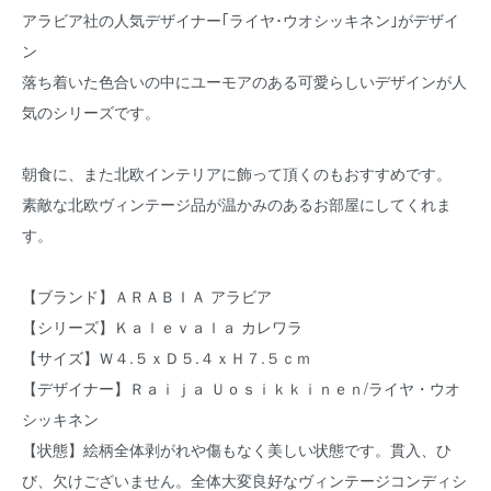
アラビア社の人気デザイナー｢ライヤ･ウオシッキネン｣がデザイ
ン
落ち着いた色合いの中にユーモアのある可愛らしいデザインが人
気のシリーズです。
朝食に、また北欧インテリアに飾って頂くのもおすすめです。
素敵な北欧ヴィンテージ品が温かみのあるお部屋にしてくれま
す。
【ブランド】ＡＲＡＢＩＡ アラビア
【シリーズ】Ｋａｌｅｖａｌａ カレワラ
【サイズ】Ｗ４.５ｘＤ５.４ｘＨ７.５ｃｍ
【デザイナー】Ｒａｉｊａ Ｕｏｓｉｋｋｉｎｅｎ/ライヤ・ウオ
シッキネン
【状態】絵柄全体剥がれや傷もなく美しい状態です。貫入、ひ
び、欠けございません。全体大変良好なヴィンテージコンディシ