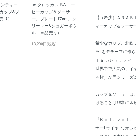
j(マンティー
us クロッカス BWコー
カップ&ソ
ヒーカップ＆ソーサ
【（希少）ＡＲＡＢＩ
売り）
ー、プレート17cm、ク
リーマー&シュガーボウ
ィーカップ＆ソーサー】
ル（単品売り）
希少なカップ、北欧
13,200円(税込)
ラ｣をモチーフに作ら
ｌａ カレワラ ティ
世界中で人気の、イ
４枚）が同シリーズ
カップ＆ソーサーは
けることは非常に困
『Ｋａｌｅｖａｌａ
ナー｢ライヤ･ウオシ