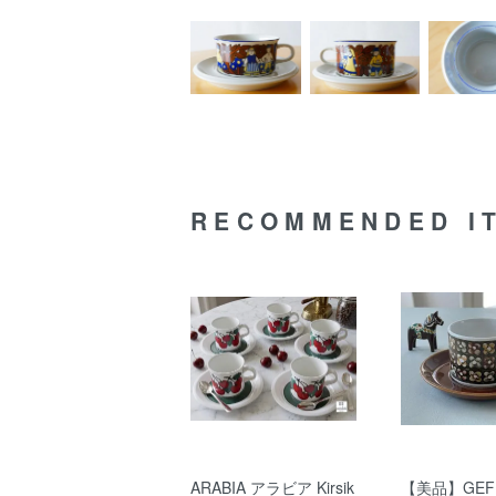
RECOMMENDED I
ARABIA アラビア Kirsik
【美品】GEF