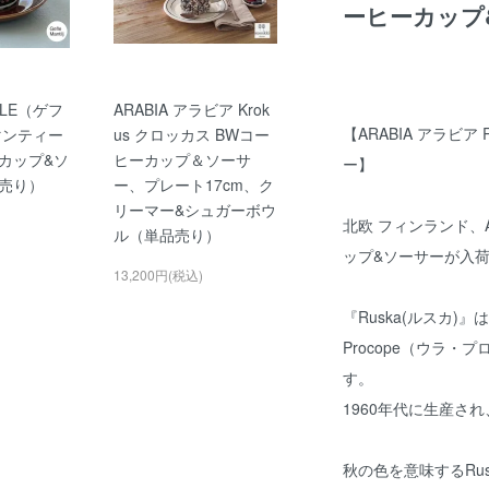
ーヒーカップ
LE（ゲフ
ARABIA アラビア Krok
【ARABIA アラビア
j(マンティー
us クロッカス BWコー
カップ&ソ
ヒーカップ＆ソーサ
ー】
売り）
ー、プレート17cm、ク
リーマー&シュガーボウ
北欧 フィンランド、AR
ル（単品売り）
ップ&ソーサーが入
13,200円(税込)
『Ruska(ルスカ)
Procope（ウラ
す。
1960年代に生産さ
秋の色を意味するRus