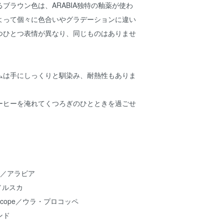
ブラウン色は、ARABIA独特の釉薬が使わ
よって個々に色合いやグラデーションに違い
つひとつ表情が異なり、同じものはありませ
ムは手にしっくりと馴染み、耐熱性もありま
ーヒーを淹れてくつろぎのひとときを過ごせ
A／アラビア
／ルスカ
rocope／ウラ・プロコッペ
ンド