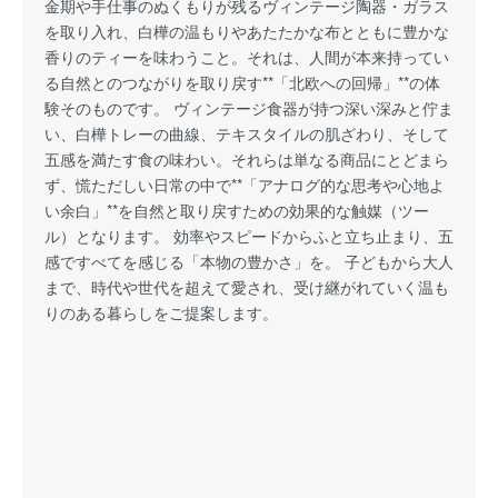
金期や手仕事のぬくもりが残るヴィンテージ陶器・ガラス
を取り入れ、白樺の温もりやあたたかな布とともに豊かな
香りのティーを味わうこと。それは、人間が本来持ってい
る自然とのつながりを取り戻す**「北欧への回帰」**の体
験そのものです。 ヴィンテージ食器が持つ深い深みと佇ま
い、白樺トレーの曲線、テキスタイルの肌ざわり、そして
五感を満たす食の味わい。それらは単なる商品にとどまら
ず、慌ただしい日常の中で**「アナログ的な思考や心地よ
い余白」**を自然と取り戻すための効果的な触媒（ツー
ル）となります。 効率やスピードからふと立ち止まり、五
感ですべてを感じる「本物の豊かさ」を。 子どもから大人
まで、時代や世代を超えて愛され、受け継がれていく温も
りのある暮らしをご提案します。