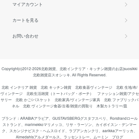
マイアカウント
カートを見る
お問い合わせ
Copyright(c)2012-2026
北欧雑貨、北欧インテリア・キッチン雑貨のお店|suosikki
北欧雑貨店スオシッキ.
All Rights Reserved.
北欧 インテリア 雑貨
北欧 キッチン雑貨
北欧食器ヴィンテージ
北欧 生地/布/
ヴィンテージ
北欧生活雑貨（トートバッグ・ポーチ）
ファッション雑貨/アクセ
サリー
北欧 かご/バスケット
北欧家具/ヴィンテージ家具
北欧 ファブリックパ
ネル
北欧 ヴィンテージ食器/古着/雑貨の買取り
木製カトラリー/皿
ブランド：
ARABIAアラビア
、
GUSTAVSBERGグスタフスベリ
、
Rorstrandロール
ストランド
、
marimekkoマリメッコ
、
リサ・ラーソン
、
カイボイスン・デンマー
ク
、
スカンジナビスク・ヘムスロイド
、
ラプアンカンクリ
、
aarikkaアーリッカ
、
Almedahlsアルメダールス
、
ラッセントレー
、
ムーミン
ブログ