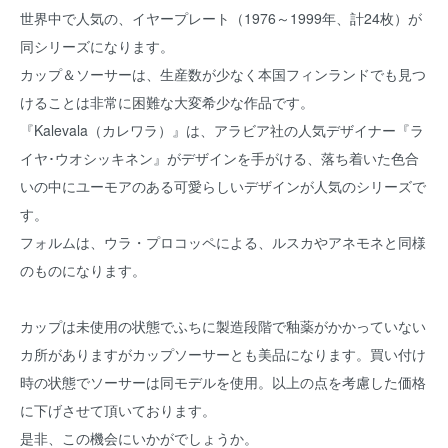
世界中で人気の、イヤープレート（1976～1999年、計24枚）が
同シリーズになります。
カップ＆ソーサーは、生産数が少なく本国フィンランドでも見つ
けることは非常に困難な大変希少な作品です。
『Kalevala（カレワラ）』は、アラビア社の人気デザイナー『ラ
イヤ･ウオシッキネン』がデザインを手がける、落ち着いた色合
いの中にユーモアのある可愛らしいデザインが人気のシリーズで
す。
フォルムは、ウラ・プロコッペによる、ルスカやアネモネと同様
のものになります。
カップは未使用の状態でふちに製造段階で釉薬がかかっていない
カ所がありますがカップソーサーとも美品になります。買い付け
時の状態でソーサーは同モデルを使用。以上の点を考慮した価格
に下げさせて頂いております。
是非、この機会にいかがでしょうか。