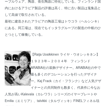
ーブルウェア、陶器、衛生陶器に特化している。フィンランド国
内におけるアラビア製品の評価は高く、特に古い製品は蒐集品と
して高値で取引されている。
最初に建造されたアラビアの陶器工場はトウコラ（ヘルシンキ）
にある。同工場は、現在でもイッタラグループの製造の中枢のひ
とつとして稼働している。
【Raija Uosikkinen ライヤ・ウオシッキネン】
１９２３年～２００４年 フィンランド
ARABIA社の装飾デザイナー。ARABIA社の中で
最も多くのデコレーションを行ったデザイナ
ー。Kaj Frack（カイ・フランク）など人気デザ
イナーとの共同制作も数多く、代表作に今なお
人気が高いKalevala（カレワラ）シリーズのイヤープレートや
Emilia（エミリア）、talvikki（タルヴィッキ）FINELフィネル琺