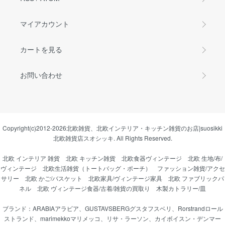
マイアカウント
カートを見る
お問い合わせ
Copyright(c)2012-2026
北欧雑貨、北欧インテリア・キッチン雑貨のお店|suosikki
北欧雑貨店スオシッキ.
All Rights Reserved.
北欧 インテリア 雑貨
北欧 キッチン雑貨
北欧食器ヴィンテージ
北欧 生地/布/
ヴィンテージ
北欧生活雑貨（トートバッグ・ポーチ）
ファッション雑貨/アクセ
サリー
北欧 かご/バスケット
北欧家具/ヴィンテージ家具
北欧 ファブリックパ
ネル
北欧 ヴィンテージ食器/古着/雑貨の買取り
木製カトラリー/皿
ブランド：
ARABIAアラビア
、
GUSTAVSBERGグスタフスベリ
、
Rorstrandロール
ストランド
、
marimekkoマリメッコ
、
リサ・ラーソン
、
カイボイスン・デンマー