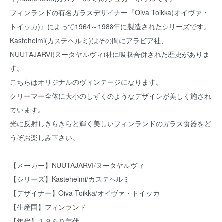
フィンランドの有名ガラスデザイナー『Oiva Toikka(オイヴァ・
トイッカ)』によって1964～1988年に製造されたシリーズです。
Kastehelmi(カステヘルミ)はその間にアラビア社、
NUUTAJARVI(ヌータヤルヴィ)社に吸収合併された歴史がありま
す。
こちらはオリジナルのヴィンテージになります。
クリーマー全体に大小のしずくのようなデザインが美しく施され
ています。
光に反射しきらきらと輝く美しいフィンランドのガラス食器をど
うぞお楽しみ下さい。
【メーカー】NUUTAJARVI/ヌータヤルヴィ
【シリーズ】Kastehelmi/カステヘルミ
【デザイナー】Oiva Toikka/オイヴァ・トイッカ
【生産国】フィンランド
【年代】１９６０年代