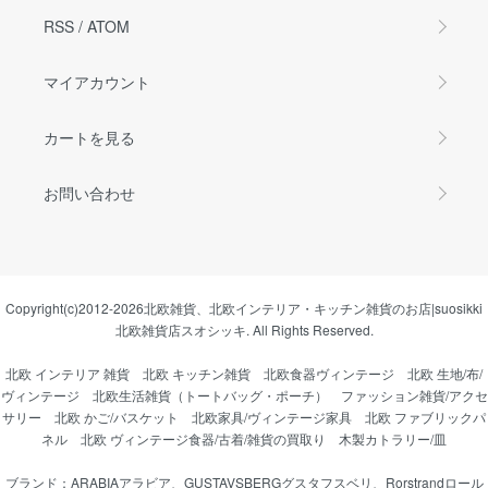
RSS
/
ATOM
マイアカウント
カートを見る
お問い合わせ
Copyright(c)2012-2026
北欧雑貨、北欧インテリア・キッチン雑貨のお店|suosikki
北欧雑貨店スオシッキ.
All Rights Reserved.
北欧 インテリア 雑貨
北欧 キッチン雑貨
北欧食器ヴィンテージ
北欧 生地/布/
ヴィンテージ
北欧生活雑貨（トートバッグ・ポーチ）
ファッション雑貨/アクセ
サリー
北欧 かご/バスケット
北欧家具/ヴィンテージ家具
北欧 ファブリックパ
ネル
北欧 ヴィンテージ食器/古着/雑貨の買取り
木製カトラリー/皿
ブランド：
ARABIAアラビア
、
GUSTAVSBERGグスタフスベリ
、
Rorstrandロール