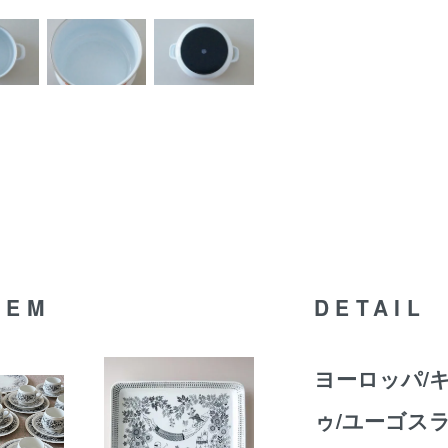
TEM
DETAIL
ヨーロッパ/キ
ゥ/ユーゴス