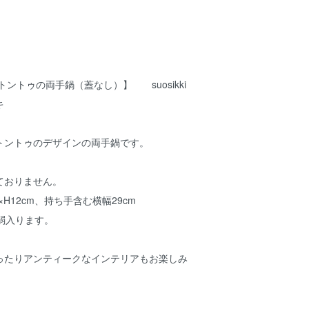
トントゥの両手鍋（蓋なし）】 suosikki
シッキ
トントゥのデザインの両手鍋です。
ておりません。
×H12cm、持ち手含む横幅29cm
弱入ります。
ったりアンティークなインテリアもお楽しみ