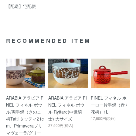
【配送】宅配便
RECOMMENDED ITEM
ARABIA アラビア FI
ARABIA アラビア FI
FINEL フィネル ホ
NEL フィネル ボウ
NEL フィネル ボウ
ーロー片手鍋（赤 /
ル/両手鍋（きのこ
ル Ryttare(中世騎
花柄）1L
柄Tatti タッティ21c
士) 大サイズ
17,600円(税込)
m、Primaveraプリ
27,500円(税込)
マヴェーラ/グリー