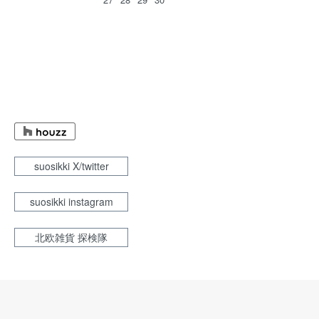
suosikki X/twitter
suosikki instagram
北欧雑貨 探検隊