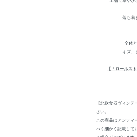
上品で華やか
落ち着
全体
キズ、
【「ロールスト
【北欧食器ヴィンテ
さい。
この商品はアンティ
べく細かく記載して