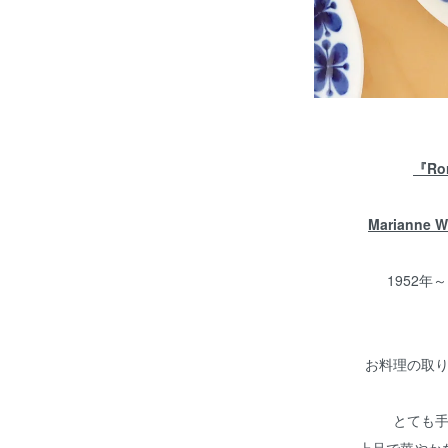
『Ro
Mariann
1952年
お料理の取
とても