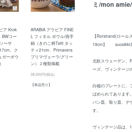
ミ/mon ami
ビア Krok
ARABIA アラビア FINE
【Rorstrand(ロー
ス BWコー
L フィネル ボウル/両手
ソーサ
鍋（きのこ柄Tatti タッ
19cm】 suosik
7cm、ク
ティ21cm、Primavera
ュガーボウ
プリマヴェーラ/グリー
北欧スウェーデン、Ro
）
ン）２種類掲載
ーズ、ヴィンテージの 
38,500円(税込)
【単品売り】
白磁のプレートに、
ばめられてあります
パン皿、取り皿、デ
す。
ヴィンテージ品は、1