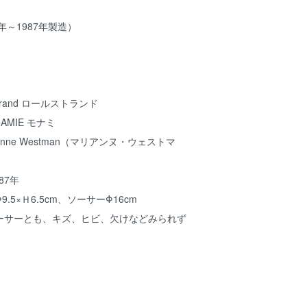
年～1987年製造）
rand ロールストランド
AMIE モナミ
nne Westman（マリアンヌ・ウェストマ
87年
5×Ｈ6.5cm、ソーサーΦ16cm
ーサーとも、キズ、ヒビ、欠けなどみられず