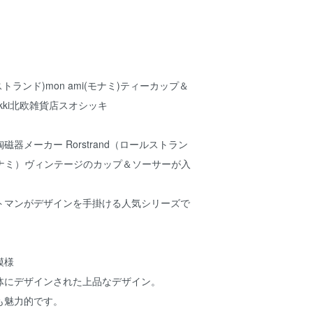
ールストランド)mon ami(モナミ)ティーカップ＆
kki北欧雑貨店スオシッキ
器メーカー Rorstrand（ロールストラン
（モナミ）ヴィンテージのカップ＆ソーサーが入
トマンがデザインを手掛ける人気シリーズで
模様
体にデザインされた上品なデザイン。
も魅力的です。