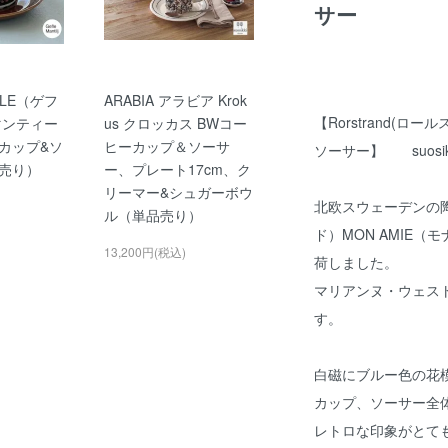
サー
LE（ゲフ
ARABIA アラビア Krok
【Rorstrand(ロ
j(マンティー
us クロッカス BWコー
カップ&ソ
ヒーカップ＆ソーサ
ソーサー】 suosi
売り）
ー、プレート17cm、ク
リーマー&シュガーボウ
北欧スウェーデンの陶磁
ル（単品売り）
ド）MON AMIE
13,200円(税込)
荷しました。
マリアンヌ・ウェス
す。
白磁にブルー色の花
カップ、ソーサー全
レトロな印象がとて