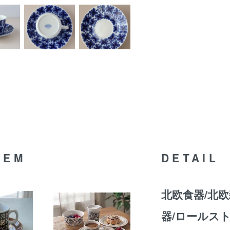
TEM
DETAIL
北欧食器/北欧
器/ロールス