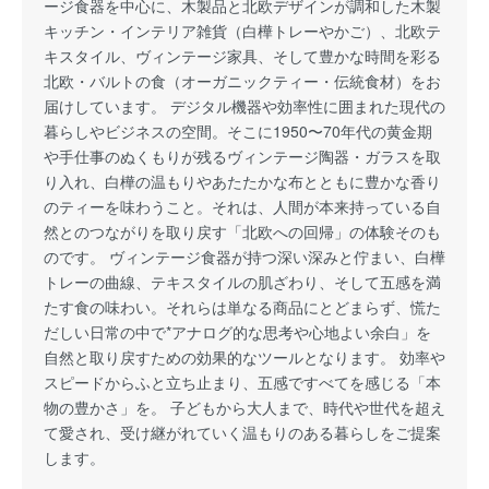
ージ食器を中心に、木製品と北欧デザインが調和した木製
キッチン・インテリア雑貨（白樺トレーやかご）、北欧テ
キスタイル、ヴィンテージ家具、そして豊かな時間を彩る
北欧・バルトの食（オーガニックティー・伝統食材）をお
届けしています。 デジタル機器や効率性に囲まれた現代の
暮らしやビジネスの空間。そこに1950〜70年代の黄金期
や手仕事のぬくもりが残るヴィンテージ陶器・ガラスを取
り入れ、白樺の温もりやあたたかな布とともに豊かな香り
のティーを味わうこと。それは、人間が本来持っている自
然とのつながりを取り戻す「北欧への回帰」の体験そのも
のです。 ヴィンテージ食器が持つ深い深みと佇まい、白樺
トレーの曲線、テキスタイルの肌ざわり、そして五感を満
たす食の味わい。それらは単なる商品にとどまらず、慌た
だしい日常の中で*アナログ的な思考や心地よい余白」を
自然と取り戻すための効果的なツールとなります。 効率や
スピードからふと立ち止まり、五感ですべてを感じる「本
物の豊かさ」を。 子どもから大人まで、時代や世代を超え
て愛され、受け継がれていく温もりのある暮らしをご提案
します。