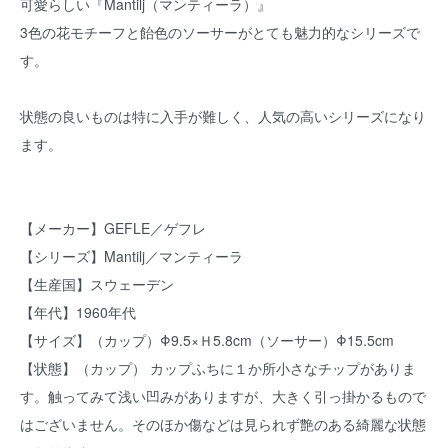
可愛らしい『Mantilj（マンティーラ）』
3色の花モチーフと飴色のソーサーがとても魅力的なシリーズで
す。
状態の良いものは特に入手が難しく、人気の高いシリーズになり
ます。
【メーカー】GEFLE／ゲフレ
【シリーズ】Mantilj／マンティーラ
【生産国】スウェーデン
【年代】1960年代
【サイズ】（カップ）Φ9.5×Ｈ5.8cm（ソーサー）Φ15.5cm
【状態】（カップ） カップふちに１か所小さなチップがありま
す。触ってみて浅い凹みがありますが、大きく引っ掛かるもので
はございません。そのほか傷などは見られず艶のある綺麗な状態