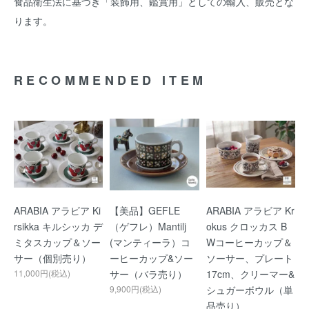
食品衛生法に基づき「装飾用、鑑賞用」としての輸入、販売とな
ります。
RECOMMENDED ITEM
ARABIA アラビア Ki
【美品】GEFLE
ARABIA アラビア Kr
rsikka キルシッカ デ
（ゲフレ）Mantilj
okus クロッカス B
ミタスカップ＆ソー
(マンティーラ）コ
Wコーヒーカップ＆
サー（個別売り）
ーヒーカップ&ソー
ソーサー、プレート
11,000円(税込)
サー（バラ売り）
17cm、クリーマー&
9,900円(税込)
シュガーボウル（単
品売り）