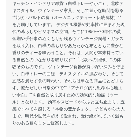
キッチン・インテリア雑貨（白樺トレーやかご）、北欧テ
キスタイル、ヴィンテージ家具、そして豊かな時間を彩る
**北欧・バルトの食（オーガニックティー・伝統食材）**
をお届けしています。 デジタル機器や効率性に囲まれた現
代の暮らしやビジネスの空間。そこに1950〜70年代の黄
金期や手仕事のぬくもりが残るヴィンテージ陶器・ガラス
を取り入れ、白樺の温もりやあたたかな布とともに豊かな
香りのティーを味わうこと。それは、人間が本来持ってい
る自然とのつながりを取り戻す**「北欧への回帰」**の体
験そのものです。 ヴィンテージ食器が持つ深い深みと佇ま
い、白樺トレーの曲線、テキスタイルの肌ざわり、そして
五感を満たす食の味わい。それらは単なる商品にとどまら
ず、慌ただしい日常の中で**「アナログ的な思考や心地よ
い余白」**を自然と取り戻すための効果的な触媒（ツー
ル）となります。 効率やスピードからふと立ち止まり、五
感ですべてを感じる「本物の豊かさ」を。 子どもから大人
まで、時代や世代を超えて愛され、受け継がれていく温も
りのある暮らしをご提案します。