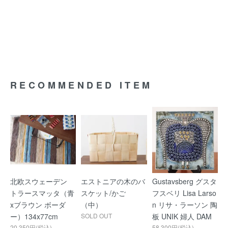
RECOMMENDED ITEM
北欧スウェーデン
エストニアの木のバ
Gustavsberg グスタ
トラースマッタ（青
スケット/かご
フスベリ Lisa Larso
xブラウン ボーダ
（中）
n リサ・ラーソン 陶
ー）134x77cm
SOLD OUT
板 UNIK 婦人 DAM
20,350円(税込)
58,300円(税込)