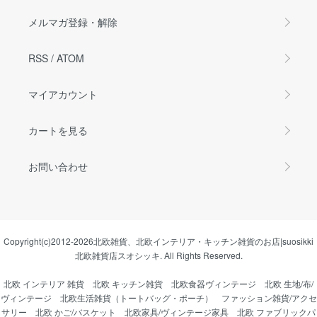
メルマガ登録・解除
RSS
/
ATOM
マイアカウント
カートを見る
お問い合わせ
Copyright(c)2012-2026
北欧雑貨、北欧インテリア・キッチン雑貨のお店|suosikki
北欧雑貨店スオシッキ.
All Rights Reserved.
北欧 インテリア 雑貨
北欧 キッチン雑貨
北欧食器ヴィンテージ
北欧 生地/布/
ヴィンテージ
北欧生活雑貨（トートバッグ・ポーチ）
ファッション雑貨/アクセ
サリー
北欧 かご/バスケット
北欧家具/ヴィンテージ家具
北欧 ファブリックパ