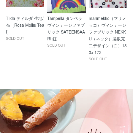
Tilda ティルダ 生地/
Tampella タンペラ
marimekko（マリメ
布（Rosa Mollis Tea
ヴィンテージファブ
ッコ）ヴィンテージ
l）
リック SATEENSAA
ファブリック NEKK
SOLD OUT
RI 虹
U（ネック）脇坂克
SOLD OUT
二デザイン（白）13
0x 172
SOLD OUT