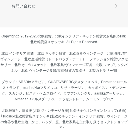
お問い合わせ
Copyright(c)2012-2026
北欧雑貨、北欧インテリア・キッチン雑貨のお店|suosikki
北欧雑貨店スオシッキ.
All Rights Reserved.
北欧 インテリア 雑貨
北欧 キッチン雑貨
北欧食器ヴィンテージ
北欧 生地/布/
ヴィンテージ
北欧生活雑貨（トートバッグ・ポーチ）
ファッション雑貨/アクセ
サリー
北欧 かご/バスケット
北欧家具/ヴィンテージ家具
北欧 ファブリックパ
ネル
北欧 ヴィンテージ食器/古着/雑貨の買取り
木製カトラリー/皿
ブランド：
ARABIAアラビア
、
GUSTAVSBERGグスタフスベリ
、
Rorstrandロール
ストランド
、
marimekkoマリメッコ
、
リサ・ラーソン
、
カイボイスン・デンマー
ク
、
スカンジナビスク・ヘムスロイド
、
ラプアンカンクリ
、
aarikkaアーリッカ
、
Almedahlsアルメダールス
、
ラッセントレー
、
ムーミン
ブログ
北欧雑貨と北欧食器(北欧ヴィンテージ食器)を取り扱うオンラインショップ(通販)
｢suosikki北欧雑貨店スオシッキ｣北欧のキッチン・インテリア 雑貨、ヴィンテージ
の食器や北欧生地、かご、バッグ、服、北欧家具を主に取り扱うセレクトショップ
です。