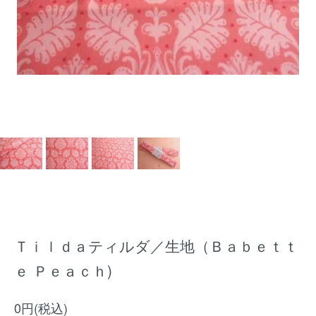
Ｔｉｌｄａティルダ／生地（Ｂａｂｅｔｔ
ｅ Ｐｅａｃｈ)
0円(税込)