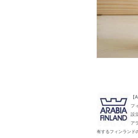
【A
フ
設立
ア
有するフィンランド