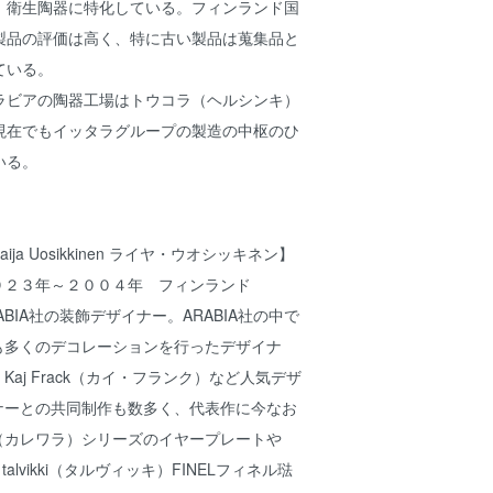
、衛生陶器に特化している。フィンランド国
製品の評価は高く、特に古い製品は蒐集品と
ている。
ラビアの陶器工場はトウコラ（ヘルシンキ）
現在でもイッタラグループの製造の中枢のひ
いる。
aija Uosikkinen ライヤ・ウオシッキネン】
９２３年～２００４年 フィンランド
ABIA社の装飾デザイナー。ARABIA社の中で
も多くのデコレーションを行ったデザイナ
Kaj Frack（カイ・フランク）など人気デザ
ナーとの共同制作も数多く、代表作に今なお
ala（カレワラ）シリーズのイヤープレートや
talvikki（タルヴィッキ）FINELフィネル琺