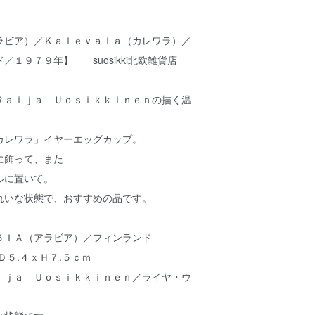
ラビア）／Ｋａｌｅｖａｌａ（カレワラ）／
／１９７９年】 suosikki北欧雑貨店
Ｒａｉｊａ Ｕｏｓｉｋｋｉｎｅｎの描く温
カレワラ」イヤーエッグカップ。
に飾って、また
ルに置いて。
れいな状態で、おすすめの品です。
ＢＩＡ（アラビア）／フィンランド
Ｄ５.４ｘＨ７.５ｃｍ
ｉｊａ Ｕｏｓｉｋｋｉｎｅｎ／ライヤ・ウ