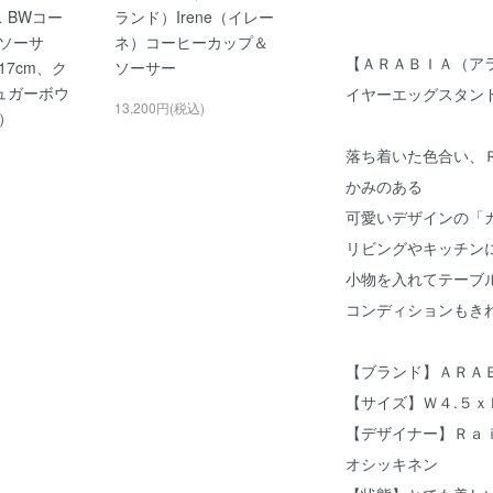
ス BWコー
ランド）Irene（イレー
ソーサ
ネ）コーヒーカップ＆
【ＡＲＡＢＩＡ（ア
7cm、ク
ソーサー
ュガーボウ
イヤーエッグスタンド
13,200円(税込)
）
落ち着いた色合い、
かみのある
可愛いデザインの「
リビングやキッチン
小物を入れてテーブ
コンディションもき
【ブランド】ＡＲＡ
【サイズ】Ｗ４.５ｘ
【デザイナー】Ｒａ
オシッキネン