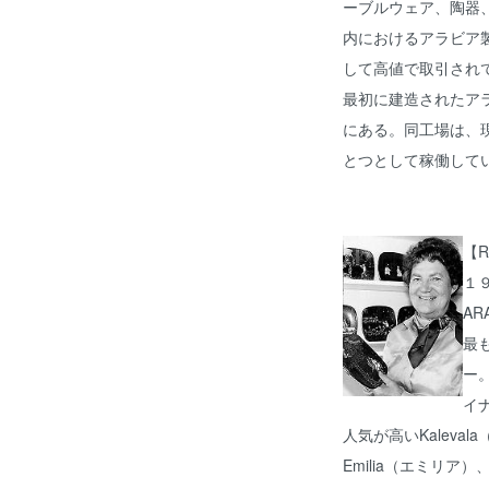
ーブルウェア、陶器
内におけるアラビア
して高値で取引され
最初に建造されたア
にある。同工場は、
とつとして稼働して
【R
１
AR
最
ー。
イ
人気が高いKalev
Emilia（エミリア）、