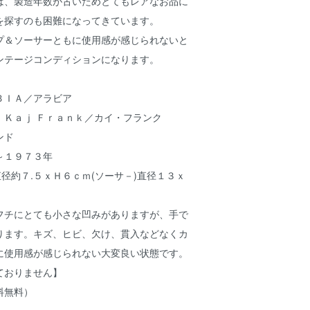
は、製造年数が古いためとてもレアなお品に
を探すのも困難になってきています。
プ＆ソーサーともに使用感が感じられないと
ンテージコンディションになります。
ＢＩＡ／アラビア
】Ｋａｊ Ｆｒａｎｋ／カイ・フランク
ンド
～１９７３年
直径約７.５ｘＨ６ｃｍ(ソーサ－)直径１３ｘ
フチにとても小さな凹みがありますが、手で
ります。キズ、ヒビ、欠け、貫入などなくカ
に使用感が感じられない大変良い状態です。
ておりません】
料無料）