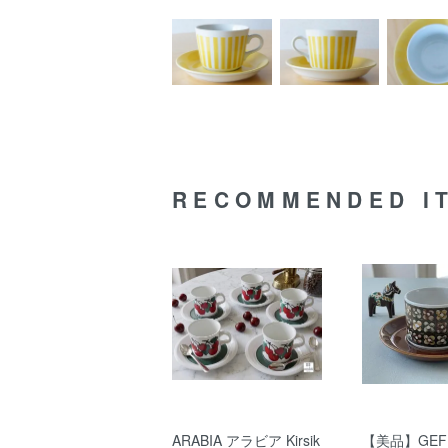
RECOMMENDED I
ARABIA アラビア Kirsik
【美品】GEF