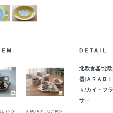
TEM
DETAIL
北欧食器/北欧
器|ＡＲＡＢＩ
ｋ/カイ・フ
サー
LE（ゲフ
ARABIA アラビア Krok