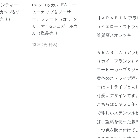
j(マンティー
us クロッカス BWコー
カップ&ソ
ヒーカップ＆ソーサ
【ＡＲＡＢＩＡ アラ
売り）
ー、プレート17cm、ク
リーマー&シュガーボウ
（イエロー・ストライ
ル（単品売り）
雑貨店スオシッキ
13,200円(税込)
ＡＲＡＢＩＡ（アラ
（カイ・フランク）
コーヒーカップ＆ソ
黄色のストライプ柄
ーはストライプと同
可愛いデザインです
こちらは１９５５年
で珍しいステンシル
は、型紙を使った版
一つ色を吹き付けて