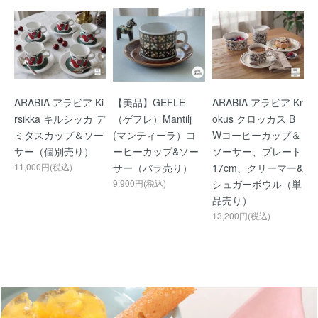
ARABIA アラビア Ki
【美品】GEFLE
ARABIA アラビア Kr
rsikka キルシッカ デ
（ゲフレ）Mantilj
okus クロッカス B
ミタスカップ＆ソー
(マンティーラ）コ
Wコーヒーカップ＆
サー（個別売り）
ーヒーカップ&ソー
ソーサー、プレート
11,000円(税込)
サー（バラ売り）
17cm、クリーマー&
9,900円(税込)
シュガーボウル（単
品売り）
13,200円(税込)