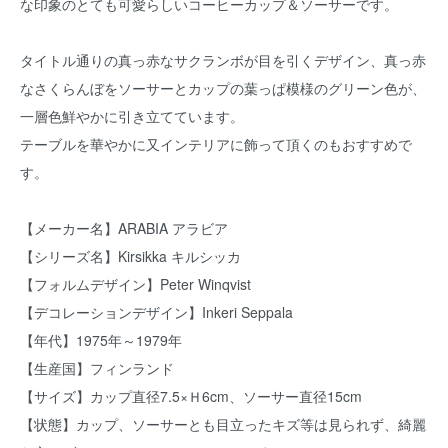
な印象のとても可愛らしいコーヒーカップ＆ソーサーです。
タイトル通りの真っ赤なサクランボが目を引くデザイン、真っ赤
なさくらんぼをソーサーとカップの葉っぱ模様のグリーン色が、
一層色鮮やかに引き立てています。
テーブルを華やかに又インテリアに飾って頂くのもおすすめで
す。
【メーカー名】ARABIA アラビア
【シリーズ名】Kirsikka キルシッカ
【フォルムデザイン】Peter Winqvist
【デコレーションデザイン】Inkeri Seppala
【年代】1975年～1979年
【生産国】フィンランド
【サイズ】カップ直径7.5×Ｈ6cm、ソーサー直径15cm
【状態】カップ、ソーサーとも目立ったキズ等は見られず、綺麗