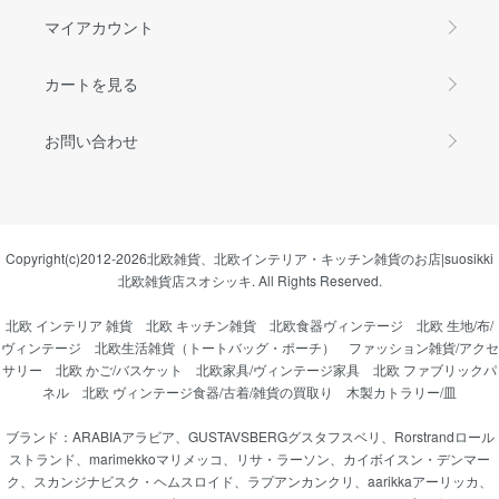
マイアカウント
カートを見る
お問い合わせ
Copyright(c)2012-2026
北欧雑貨、北欧インテリア・キッチン雑貨のお店|suosikki
北欧雑貨店スオシッキ.
All Rights Reserved.
北欧 インテリア 雑貨
北欧 キッチン雑貨
北欧食器ヴィンテージ
北欧 生地/布/
ヴィンテージ
北欧生活雑貨（トートバッグ・ポーチ）
ファッション雑貨/アクセ
サリー
北欧 かご/バスケット
北欧家具/ヴィンテージ家具
北欧 ファブリックパ
ネル
北欧 ヴィンテージ食器/古着/雑貨の買取り
木製カトラリー/皿
ブランド：
ARABIAアラビア
、
GUSTAVSBERGグスタフスベリ
、
Rorstrandロール
ストランド
、
marimekkoマリメッコ
、
リサ・ラーソン
、
カイボイスン・デンマー
ク
、
スカンジナビスク・ヘムスロイド
、
ラプアンカンクリ
、
aarikkaアーリッカ
、