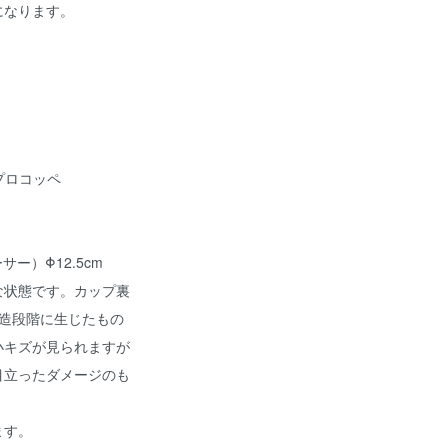
になります。
・プロコッペ
ー）Φ12.5cm
な状態です。カップ裏
造段階に生じたもの
小キズが見られますが
目立ったダメージのも
ます。