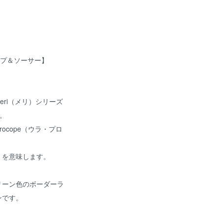
タスカップ＆ソーサー】
eri（メリ）シリーズ
。
rocope（ウラ・プロ
』を意味します。
リーン色のボーダーラ
ンです。