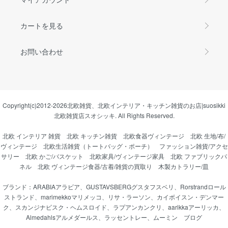
カートを見る
お問い合わせ
Copyright(c)2012-2026
北欧雑貨、北欧インテリア・キッチン雑貨のお店|suosikki
北欧雑貨店スオシッキ.
All Rights Reserved.
北欧 インテリア 雑貨
北欧 キッチン雑貨
北欧食器ヴィンテージ
北欧 生地/布/
ヴィンテージ
北欧生活雑貨（トートバッグ・ポーチ）
ファッション雑貨/アクセ
サリー
北欧 かご/バスケット
北欧家具/ヴィンテージ家具
北欧 ファブリックパ
ネル
北欧 ヴィンテージ食器/古着/雑貨の買取り
木製カトラリー/皿
ブランド：
ARABIAアラビア
、
GUSTAVSBERGグスタフスベリ
、
Rorstrandロール
ストランド
、
marimekkoマリメッコ
、
リサ・ラーソン
、
カイボイスン・デンマー
ク
、
スカンジナビスク・ヘムスロイド
、
ラプアンカンクリ
、
aarikkaアーリッカ
、
Almedahlsアルメダールス
、
ラッセントレー
、
ムーミン
ブログ