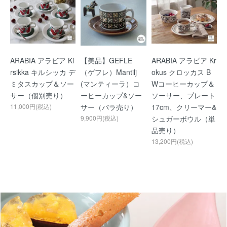
ARABIA アラビア Ki
【美品】GEFLE
ARABIA アラビア Kr
rsikka キルシッカ デ
（ゲフレ）Mantilj
okus クロッカス B
ミタスカップ＆ソー
(マンティーラ）コ
Wコーヒーカップ＆
サー（個別売り）
ーヒーカップ&ソー
ソーサー、プレート
11,000円(税込)
サー（バラ売り）
17cm、クリーマー&
9,900円(税込)
シュガーボウル（単
品売り）
13,200円(税込)