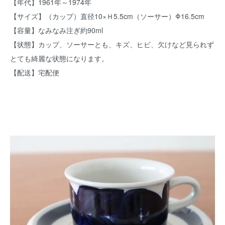
【年代】1961年～1974年
【サイズ】（カップ）直径10×Ｈ5.5cm（ソーサー）Φ16.5cm
【容量】なみなみ注ぎ約90ml
【状態】カップ、ソーサーとも、キズ、ヒビ、欠けなど見られず
とても綺麗な状態になります。
【配送】宅配便