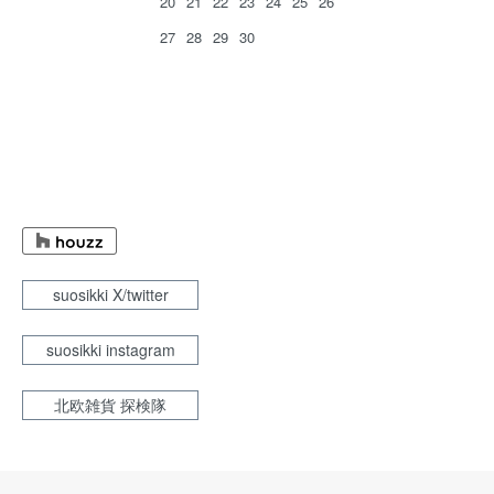
20
21
22
23
24
25
26
27
28
29
30
suosikki X/twitter
suosikki instagram
北欧雑貨 探検隊