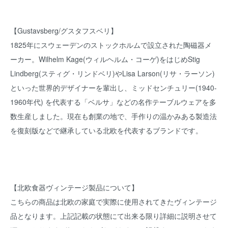
【Gustavsberg/グスタフスベリ】
1825年にスウェーデンのストックホルムで設立された陶磁器メ
ーカー。Wilhelm Kage(ウィルヘルム・コーゲ)をはじめStig
Lindberg(スティグ・リンドベリ)やLisa Larson(リサ・ラーソン)
といった世界的デザイナーを輩出し、ミッドセンチュリー(1940-
1960年代) を代表する「ベルサ」などの名作テーブルウェアを多
数生産しました。現在も創業の地で、手作りの温かみある製造法
を復刻版などで継承している北欧を代表するブランドです。
【北欧食器ヴィンテージ製品について】
こちらの商品は北欧の家庭で実際に使用されてきたヴィンテージ
品となります。上記記載の状態にて出来る限り詳細に説明させて