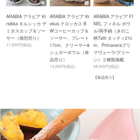
ARABIA アラビア Ki
ARABIA アラビア Kr
ARABIA アラビア FI
rsikka キルシッカ デ
okus クロッカス B
NEL フィネル ボウ
ミタスカップ＆ソー
Wコーヒーカップ＆
ル/両手鍋（きのこ
サー（個別売り）
ソーサー、プレート
柄Tatti タッティ21c
11,000円(税込)
17cm、クリーマー&
m、Primaveraプリ
シュガーボウル（単
マヴェーラ/グリー
品売り）
ン）２種類掲載
13,200円(税込)
38,500円(税込)
【単品売り】