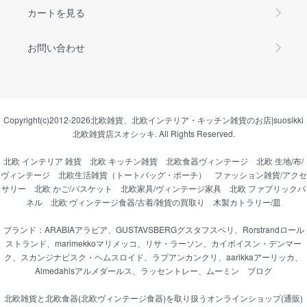
カートを見る
お問い合わせ
Copyright(c)2012-2026
北欧雑貨、北欧インテリア・キッチン雑貨のお店|suosikki
北欧雑貨店スオシッキ.
All Rights Reserved.
北欧 インテリア 雑貨
北欧 キッチン雑貨
北欧食器ヴィンテージ
北欧 生地/布/
ヴィンテージ
北欧生活雑貨（トートバッグ・ポーチ）
ファッション雑貨/アクセ
サリー
北欧 かご/バスケット
北欧家具/ヴィンテージ家具
北欧 ファブリックパ
ネル
北欧 ヴィンテージ食器/古着/雑貨の買取り
木製カトラリー/皿
ブランド：
ARABIAアラビア
、
GUSTAVSBERGグスタフスベリ
、
Rorstrandロール
ストランド
、
marimekkoマリメッコ
、
リサ・ラーソン
、
カイボイスン・デンマー
ク
、
スカンジナビスク・ヘムスロイド
、
ラプアンカンクリ
、
aarikkaアーリッカ
、
Almedahlsアルメダールス
、
ラッセントレー
、
ムーミン
ブログ
北欧雑貨と北欧食器(北欧ヴィンテージ食器)を取り扱うオンラインショップ(通販)