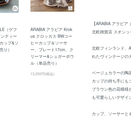
【ARABIA アラビア 
LE（ゲフ
ARABIA アラビア Krok
北欧雑貨店 スオシッ
j(マンティー
us クロッカス BWコー
カップ&ソ
ヒーカップ＆ソーサ
北欧フィンランド、ARA
売り）
ー、プレート17cm、ク
リーマー&シュガーボウ
れたヴィンテージの
ル（単品売り）
ベージュカラーの陶
13,200円(税込)
カップの持ち手にも
ブラウン色の花模様
も可愛らしいデザイ
カップ、ソーサーと