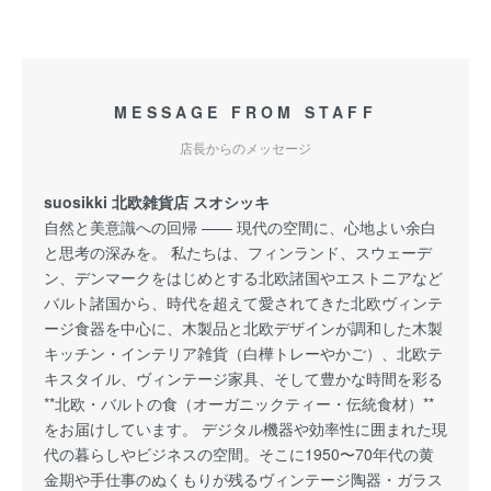
MESSAGE FROM STAFF
店長からのメッセージ
suosikki 北欧雑貨店 スオシッキ
自然と美意識への回帰 —— 現代の空間に、心地よい余白
と思考の深みを。 私たちは、フィンランド、スウェーデ
ン、デンマークをはじめとする北欧諸国やエストニアなど
バルト諸国から、時代を超えて愛されてきた北欧ヴィンテ
ージ食器を中心に、木製品と北欧デザインが調和した木製
キッチン・インテリア雑貨（白樺トレーやかご）、北欧テ
キスタイル、ヴィンテージ家具、そして豊かな時間を彩る
**北欧・バルトの食（オーガニックティー・伝統食材）**
をお届けしています。 デジタル機器や効率性に囲まれた現
代の暮らしやビジネスの空間。そこに1950〜70年代の黄
金期や手仕事のぬくもりが残るヴィンテージ陶器・ガラス