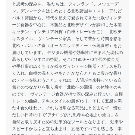
と思考の深みを。 私たちは、フィンランド、スウェーデ
ン、デンマークをはじめとする北欧諸国やエストニアなど
バルト諸国から、時代を超えて愛されてきた北欧ヴィンテ
ージ食器を中心に、木製品と北欧デザインが調和した木製
キッチン・インテリア雑貨（白樺トレーやかご）、北欧テ
キスタイル、ヴィンテージ家具、そして豊かな時間を彩る
北欧・バルトの食（オーガニックティー・伝統食材）をお
届けしています。 デジタル機器や効率性に囲まれた現代の
暮らしやビジネスの空間。そこに1950〜70年代の黄金期
や手仕事のぬくもりが残るヴィンテージ陶器・ガラスを取
り入れ、白樺の温もりやあたたかな布とともに豊かな香り
のティーを味わうこと。それは、人間が本来持っている自
然とのつながりを取り戻す「北欧への回帰」の体験そのも
のです。 ヴィンテージ食器が持つ深い深みと佇まい、白樺
トレーの曲線、テキスタイルの肌ざわり、そして五感を満
たす食の味わい。それらは単なる商品にとどまらず、慌た
だしい日常の中で*アナログ的な思考や心地よい余白」を
自然と取り戻すための効果的なツールとなります。 効率や
スピードからふと立ち止まり、五感ですべてを感じる「本