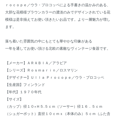
ｒｏｃｏｐｅ／ウラ・プロコッペによる手書きの温かみのある、
大胆な花模様ブラウンカラーの濃淡のみでデザインされている花
模様は是非揃えてお使い頂きたいお品です。より一層魅力が増し
ます。
落ち着いた雰囲気の中にもとても華やかな印象がある
一年を通してお使い頂ける北欧の素敵なヴィンテージ食器です。
【メーカー】ＡＲＡＢＩＡ／アラビア
【シリーズ】Ｒｏｓｍａｒｉｎ／ロスマリン
【デザイナー】Ｕｌｌａ Ｐｒｏｃｏｐｅ／ウラ・プロコッペ
【生産国】フィンランド
【年代】１９７０年代
【サイズ】
（カップ）径１０×Ｈ５.５ｃｍ（ソーサー）径１６．５ｃｍ
（シュガーポット）直径１０ｃｍｘ（本体のみ）５ｃｍ（ふた含