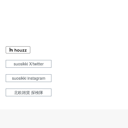
suosikki X/twitter
suosikki instagram
北欧雑貨 探検隊