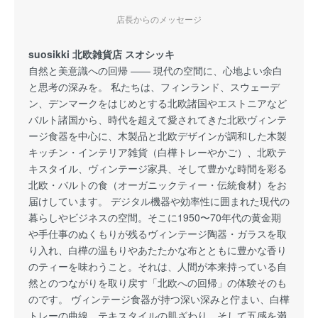
店長からのメッセージ
suosikki 北欧雑貨店 スオシッキ
自然と美意識への回帰 —— 現代の空間に、心地よい余白
と思考の深みを。 私たちは、フィンランド、スウェーデ
ン、デンマークをはじめとする北欧諸国やエストニアなど
バルト諸国から、時代を超えて愛されてきた北欧ヴィンテ
ージ食器を中心に、木製品と北欧デザインが調和した木製
キッチン・インテリア雑貨（白樺トレーやかご）、北欧テ
キスタイル、ヴィンテージ家具、そして豊かな時間を彩る
北欧・バルトの食（オーガニックティー・伝統食材）をお
届けしています。 デジタル機器や効率性に囲まれた現代の
暮らしやビジネスの空間。そこに1950〜70年代の黄金期
や手仕事のぬくもりが残るヴィンテージ陶器・ガラスを取
り入れ、白樺の温もりやあたたかな布とともに豊かな香り
のティーを味わうこと。それは、人間が本来持っている自
然とのつながりを取り戻す「北欧への回帰」の体験そのも
のです。 ヴィンテージ食器が持つ深い深みと佇まい、白樺
トレーの曲線、テキスタイルの肌ざわり、そして五感を満