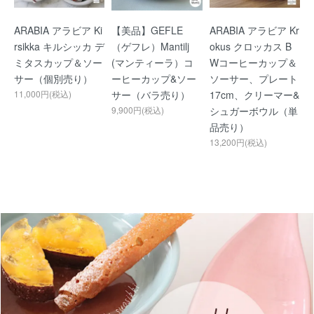
ARABIA アラビア Ki
【美品】GEFLE
ARABIA アラビア Kr
rsikka キルシッカ デ
（ゲフレ）Mantilj
okus クロッカス B
ミタスカップ＆ソー
(マンティーラ）コ
Wコーヒーカップ＆
サー（個別売り）
ーヒーカップ&ソー
ソーサー、プレート
11,000円(税込)
サー（バラ売り）
17cm、クリーマー&
9,900円(税込)
シュガーボウル（単
品売り）
13,200円(税込)