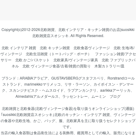
Copyright(c)2012-2026
北欧雑貨、北欧インテリア・キッチン雑貨のお店|suosikki
北欧雑貨店スオシッキ.
All Rights Reserved.
北欧 インテリア 雑貨
北欧 キッチン雑貨
北欧食器ヴィンテージ
北欧 生地/布/
ヴィンテージ
北欧生活雑貨（トートバッグ・ポーチ）
ファッション雑貨/アクセ
サリー
北欧 かご/バスケット
北欧家具/ヴィンテージ家具
北欧 ファブリックパ
ネル
北欧 ヴィンテージ食器/古着/雑貨の買取り
木製カトラリー/皿
ブランド：
ARABIAアラビア
、
GUSTAVSBERGグスタフスベリ
、
Rorstrandロール
ストランド
、
marimekkoマリメッコ
、
リサ・ラーソン
、
カイボイスン・デンマー
ク
、
スカンジナビスク・ヘムスロイド
、
ラプアンカンクリ
、
aarikkaアーリッカ
、
Almedahlsアルメダールス
、
ラッセントレー
、
ムーミン
ブログ
北欧雑貨と北欧食器(北欧ヴィンテージ食器)を取り扱うオンラインショップ(通販)
｢suosikki北欧雑貨店スオシッキ｣北欧のキッチン・インテリア 雑貨、ヴィンテージ
の食器や北欧生地、かご、バッグ、服、北欧家具を主に取り扱うセレクトショップ
です。
当店の輸入食器類は食品衛生法による装飾用、鑑賞用としての輸入、販売になりま