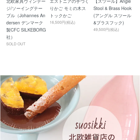
北欧家具ヴィンテー
エストニアの手づく
【スツール】Angle
ジ/ソーイングテー
りかご モミの木ス
Stool & Brass Hook
ブル（Johannes An
トックかご
(アングル スツール
dersen デンマーク
16,500円(税込)
&ブラスフック)
製CFC SILKEBORG
49,500円(税込)
社）
SOLD OUT