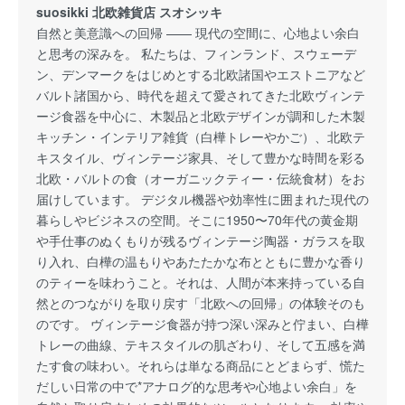
suosikki 北欧雑貨店 スオシッキ
自然と美意識への回帰 —— 現代の空間に、心地よい余白
と思考の深みを。 私たちは、フィンランド、スウェーデ
ン、デンマークをはじめとする北欧諸国やエストニアなど
バルト諸国から、時代を超えて愛されてきた北欧ヴィンテ
ージ食器を中心に、木製品と北欧デザインが調和した木製
キッチン・インテリア雑貨（白樺トレーやかご）、北欧テ
キスタイル、ヴィンテージ家具、そして豊かな時間を彩る
北欧・バルトの食（オーガニックティー・伝統食材）をお
届けしています。 デジタル機器や効率性に囲まれた現代の
暮らしやビジネスの空間。そこに1950〜70年代の黄金期
や手仕事のぬくもりが残るヴィンテージ陶器・ガラスを取
り入れ、白樺の温もりやあたたかな布とともに豊かな香り
のティーを味わうこと。それは、人間が本来持っている自
然とのつながりを取り戻す「北欧への回帰」の体験そのも
のです。 ヴィンテージ食器が持つ深い深みと佇まい、白樺
トレーの曲線、テキスタイルの肌ざわり、そして五感を満
たす食の味わい。それらは単なる商品にとどまらず、慌た
だしい日常の中で*アナログ的な思考や心地よい余白」を