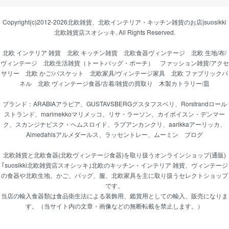
Copyright(c)2012-2026
北欧雑貨、北欧インテリア・キッチン雑貨のお店|suosikki
北欧雑貨店スオシッキ.
All Rights Reserved.
北欧 インテリア 雑貨
北欧 キッチン雑貨
北欧食器ヴィンテージ
北欧 生地/布/
ヴィンテージ
北欧生活雑貨（トートバッグ・ポーチ）
ファッション雑貨/アクセ
サリー
北欧 かご/バスケット
北欧家具/ヴィンテージ家具
北欧 ファブリックパ
ネル
北欧 ヴィンテージ食器/古着/雑貨の買取り
木製カトラリー/皿
ブランド：
ARABIAアラビア
、
GUSTAVSBERGグスタフスベリ
、
Rorstrandロール
ストランド
、
marimekkoマリメッコ
、
リサ・ラーソン
、
カイボイスン・デンマー
ク
、
スカンジナビスク・ヘムスロイド
、
ラプアンカンクリ
、
aarikkaアーリッカ
、
Almedahlsアルメダールス
、
ラッセントレー
、
ムーミン
ブログ
北欧雑貨と北欧食器(北欧ヴィンテージ食器)を取り扱うオンラインショップ(通販)
｢suosikki北欧雑貨店スオシッキ｣北欧のキッチン・インテリア 雑貨、ヴィンテージ
の食器や北欧生地、かご、バッグ、服、北欧家具を主に取り扱うセレクトショップ
です。
当店の輸入食器類は食品衛生法による装飾用、鑑賞用としての輸入、販売になりま
す。（当サイト内の文章・画像などの無断転載を禁止します。）