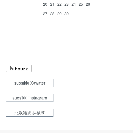
20
21
22
23
24
25
26
27
28
29
30
suosikki X/twitter
suosikki instagram
北欧雑貨 探検隊