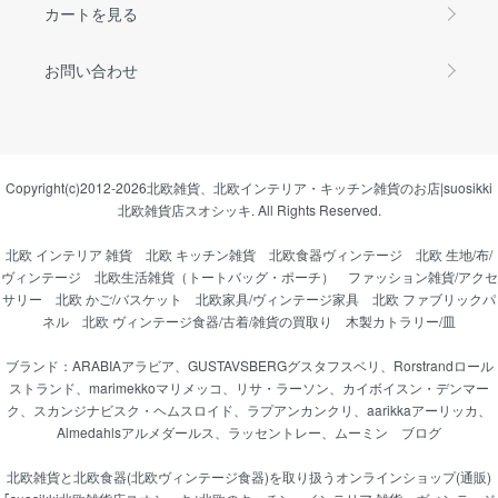
カートを見る
お問い合わせ
Copyright(c)2012-2026
北欧雑貨、北欧インテリア・キッチン雑貨のお店|suosikki
北欧雑貨店スオシッキ.
All Rights Reserved.
北欧 インテリア 雑貨
北欧 キッチン雑貨
北欧食器ヴィンテージ
北欧 生地/布/
ヴィンテージ
北欧生活雑貨（トートバッグ・ポーチ）
ファッション雑貨/アクセ
サリー
北欧 かご/バスケット
北欧家具/ヴィンテージ家具
北欧 ファブリックパ
ネル
北欧 ヴィンテージ食器/古着/雑貨の買取り
木製カトラリー/皿
ブランド：
ARABIAアラビア
、
GUSTAVSBERGグスタフスベリ
、
Rorstrandロール
ストランド
、
marimekkoマリメッコ
、
リサ・ラーソン
、
カイボイスン・デンマー
ク
、
スカンジナビスク・ヘムスロイド
、
ラプアンカンクリ
、
aarikkaアーリッカ
、
Almedahlsアルメダールス
、
ラッセントレー
、
ムーミン
ブログ
北欧雑貨と北欧食器(北欧ヴィンテージ食器)を取り扱うオンラインショップ(通販)