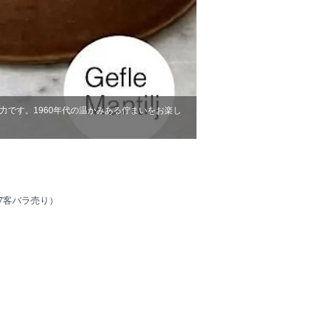
人へのギフトに、一生モノのコレクション
（7客バラ売り）