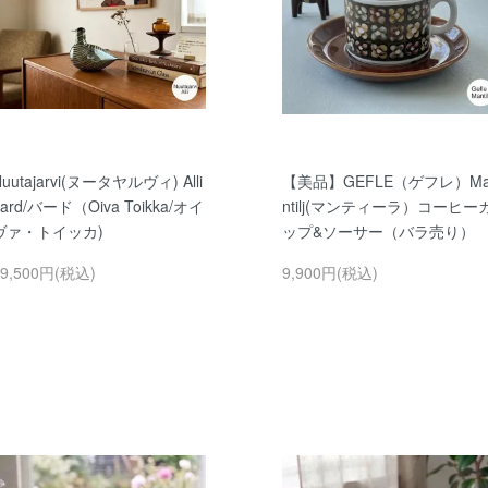
uutajarvi(ヌータヤルヴィ) Alli
【美品】GEFLE（ゲフレ）M
ard/バード（Oiva Toikka/オイ
ntilj(マンティーラ）コーヒー
ヴァ・トイッカ)
ップ&ソーサー（バラ売り）
49,500円(税込)
9,900円(税込)