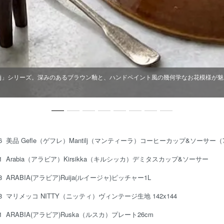
oikkaのアートピース」一日の終わりに眺める至福な時間、自分へのご褒美、大切な
06
美品 Gefle（ゲフレ）Mantilj（マンティーラ）コーヒーカップ&ソーサー
01
Arabia（アラビア）Kirsikka（キルシッカ）デミタスカップ&ソーサー
28
ARABIA(アラビア)Ruija(ルイージャ)ピッチャー1L
28
マリメッコ NITTY（ニッティ）ヴィンテージ生地 142x144
01
ARABIA(アラビア)Ruska（ルスカ）プレート26cm