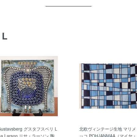
AL
Gustavsberg グスタフスベリ L
北欧ヴィンテージ生地 マリメ
isa Larson リサ・ラーソン 陶
ッコ POHJANMAA（マイヤ・